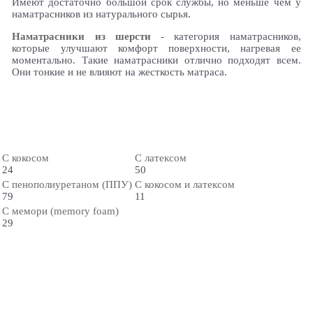
Имеют достаточно большой срок службы, но меньше чем у
наматрасников из натурального сырья.
Наматрасники из шерсти
- категория наматрасников,
которые улучшают комфорт поверхности, нагревая ее
моментально. Такие наматрасники отлично подходят всем.
Они тонкие и не влияют на жесткость матраса.
С кокосом
С латексом
24
50
С пенополиуретаном (ППУ)
С кокосом и латексом
79
11
С мемори (memory foam)
29