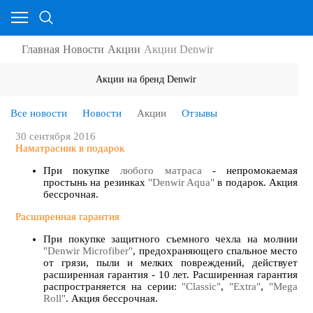
Главная
Новости
Акции
Акции Denwir
Акции на бренд Denwir
Все новости
Новости
Акции
Отзывы
30 сентября 2016
Наматрасник в подарок
При покупке
любого матраса
- непромокаемая
простынь на резинках
"Denwir Aqua"
в подарок. А
кция
бессрочная
.
Расширенная гарантия
При покупке защитного съемного чехла на молнии
"Denwir Microfiber"
, предохраняющего спальное место
от грязи, пыли и мелких повреждений, действует
расширенная гарантия - 10 лет. Расширенная гарантия
распространяется на серии:
"Classic"
,
"Extra"
,
"Mega
Roll"
. А
кция бессрочная
.