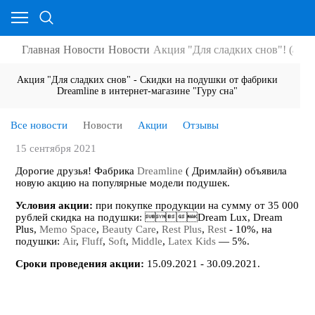
Главная
Новости
Новости
Акция "Для сладких снов"! (акци
Акция "Для сладких снов" - Скидки на подушки от фабрики
Dreamline в интернет-магазине "Гуру сна"
Все новости
Новости
Акции
Отзывы
15 сентября 2021
Дорогие друзья! Фабрика
Dreamline
( Дримлайн) объявила
новую акцию на популярные модели подушек.
Условия акции:
при покупке продукции на сумму от 35 000
рублей скидка на подушки: Dream Lux, Dream
Plus,
Memo Space
,
Beauty Care
,
Rest Plus
,
Rest
- 10%, на
подушки:
Air
,
Fluff
,
Soft
,
Middle
,
Latex Kids
— 5%.
Сроки проведения акции:
15.09.2021 - 30.09.2021.