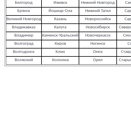
Белгород
Ижевск
Нижний Новгород
Са
Брянск
Йошкар-Ола
Нижний Тагил
Сар
Великий Новгород
Казань
Новороссийск
Сар
Владикавказ
Калуга
Новосибирск
Север
Владимир
Каменск-Уральский
Новочеркасск
Смо
Волгоград
Киров
Ногинск
С
Волгодонск
Клин
Омск
Став
Волжский
Коломна
Орел
Стары